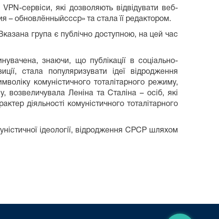
VPN-сервіси, які дозволяють відвідувати веб-
я – обновлённыйссср» та стала її редактором.
 Вказана група є публічно доступною, на цей час
увачена, знаючи, що публікації в соціально-
ції, стала популяризувати ідеї відродження
мволіку комуністичного тоталітарного режиму,
, возвеличувала Леніна та Сталіна – осіб, які
актер діяльності комуністичного тоталітарного
муністичної ідеології, відродження СРСР шляхом