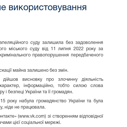
чне використовування
 апеляційного суду залишила без задоволення
ого міського суду від 11 липня 2022 року за
 кримінального правопорушення передбаченого
іскації майна залишено без змін.
ї дійшов висновку про злочинну діяльність
характер, інформаційно, тобто силою слова
у і безпеці України та її громадян.
15 року набула громадянство України та була
у, ніде не працювала.
нтакте» (www.vk.com) зі створенням відповідної
чами цієї соціальної мережі.