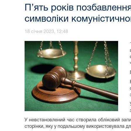
П’ять років позбавленн
символіки комуністично
18 січня 2023, 12:48
У невстановлений час створила обліковий запис
сторінки, яку у подальшому використовувала для