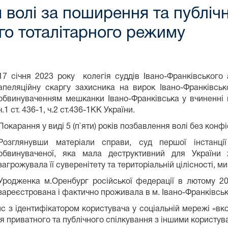
я волі за поширення та публі
го тоталітарного режиму
17 січня 2023 року колегія суддів Івано-Франківського
апеляційну скаргу захисника на вирок Івано-Франківськ
обвинуваченням мешканки Івано-Франківська у вчиненні
ч.1 ст. 436-1, ч.2 ст.436-1КК України.
Покарання у виді 5 (п`яти) років позбавлення волі без конф
Розглянувши матеріали справи, суд першої інстанці
обвинуваченої, яка мала деструктивний для України 
загрожувала її суверенітету та територіальній цілісності, мир
Уродженка м.Оренбург російської федерації в лютому 20
зареєстрована і фактично проживала в м. Івано-Франківськ
 з ідентифікатором користувача у соціальній мережі «вко
 приватного та публічного спілкування з іншими користува