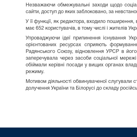
Незважаючи обмежувальні заходи щодо соціаль
сайти, доступ до яких заблоковано, за невстан
У її функції, як редактора, входило поширення,
має 652 користувачів, в тому числі і жителів Укр
Упроваджуючи ідеї припинення існування Укр
орієнтованих ресурсах сприяють формуванню
Радянського Союзу, відновлення УРСР в його 
заперечувала через засоби соціальної мережі 
обіймали керівні посади у вищих органах влад
режиму.
Мотивом діяльності обвинуваченої слугували ст
долучення України та Білорусі до складу російсь