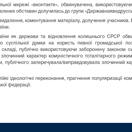
ної мережі «вконтакте», обвинувачена, використовуючи 
овлених обставин долучилась до групи «Державнаяведрусси
 видалення, коментування матеріалу, долучення учасників.
аїни.
аїни як держави та відновлення колишнього СРСР обвин
 суспільної думки на користь певної громадської пози
складі, публічно використовуючи заборонену законом си
злочинний характер комуністичного тоталітарного режиму
и, публічного заперечувала/виправдовувала злочинний хар
ійкі ідеологічні переконання, прагнення популяризації ко
кої федерації.